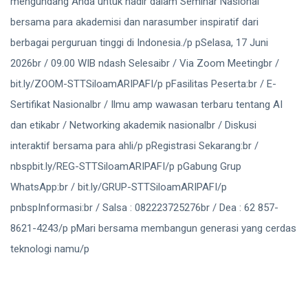
mengundang Anda untuk hadir dalam Seminar Nasional
bersama para akademisi dan narasumber inspiratif dari
berbagai perguruan tinggi di Indonesia./p pSelasa, 17 Juni
2026br / 09.00 WIB ndash Selesaibr / Via Zoom Meetingbr /
bit.ly/ZOOM-STTSiloamARIPAFI/p pFasilitas Peserta:br / E-
Sertifikat Nasionalbr / Ilmu amp wawasan terbaru tentang AI
dan etikabr / Networking akademik nasionalbr / Diskusi
interaktif bersama para ahli/p pRegistrasi Sekarang:br /
nbspbit.ly/REG-STTSiloamARIPAFI/p pGabung Grup
WhatsApp:br / bit.ly/GRUP-STTSiloamARIPAFI/p
pnbspInformasi:br / Salsa : 082223725276br / Dea : 62 857-
8621-4243/p pMari bersama membangun generasi yang cerdas
teknologi namu/p