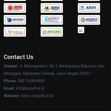
Contact Us
Alamat:
Jl. Watunganten I No.1, Karangrawa, Batursari, Kec.
Mranggen, Kabupaten Demak, Jawa Tengah 59567
Phone:
082136969859
Email:
info@aripafi.or.id
Website:
https://aripafi.or.id/