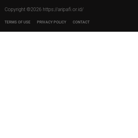
Copyright ©
2026 https://aripafi.or.id/
TERMS OF USE
PRIVACY POLICY
CONTACT