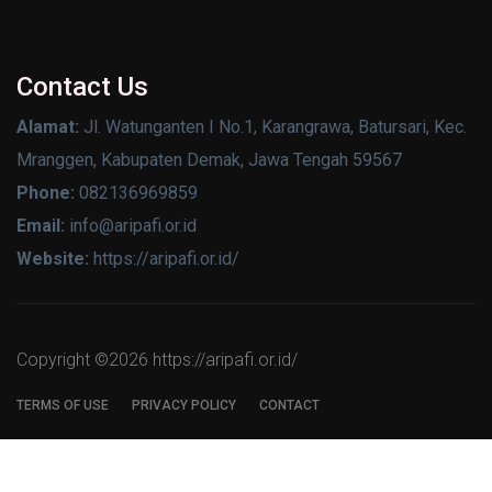
Contact Us
Alamat:
Jl. Watunganten I No.1, Karangrawa, Batursari, Kec.
Mranggen, Kabupaten Demak, Jawa Tengah 59567
Phone:
082136969859
Email:
info@aripafi.or.id
Website:
https://aripafi.or.id/
Copyright ©
2026 https://aripafi.or.id/
TERMS OF USE
PRIVACY POLICY
CONTACT