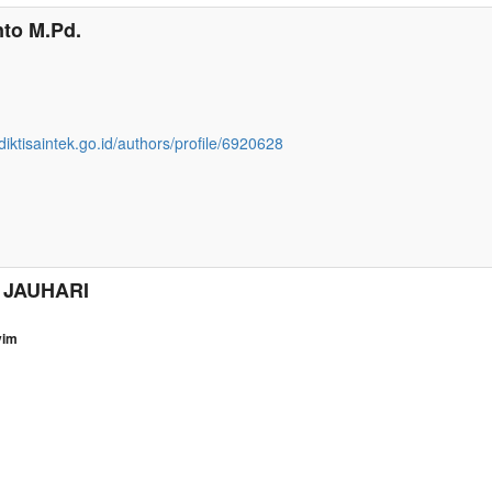
nto M.Pd.
diktisaintek.go.id/authors/profile/6920628
 JAUHARI
yim