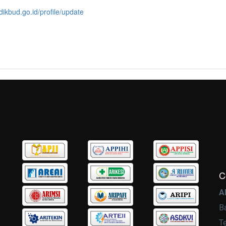
dikbud.go.id/profile/update
C
A
B
T