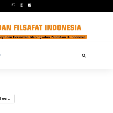
n
Last ››