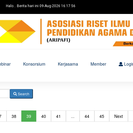
Halo... Berita hari ini 09-Aug-2026 16:17:56
binar
Konsorsium
Kerjasama
Member
Logi
Search
7
38
39
40
41
...
44
45
Next