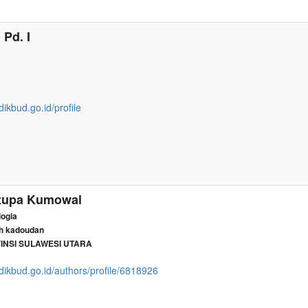
 Pd. I
dikbud.go.id/profile
ntupa Kumowal
logia
ah kadoudan
INSI SULAWESI UTARA
dikbud.go.id/authors/profile/6818926