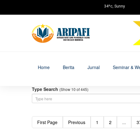
34ºc, Sunny
Home
Berita
Jurnal
Seminar & We
Type Search
(Show 10 of 445)
First Page
Previous
1
2
...
3