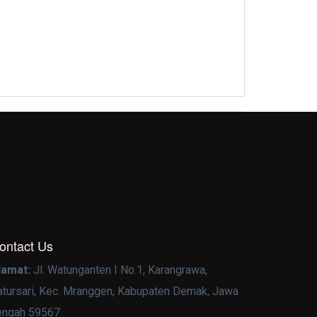
ontact Us
lamat:
Jl. Watunganten I No.1, Karangrawa,
atursari, Kec. Mranggen, Kabupaten Demak, Jawa
engah 59567