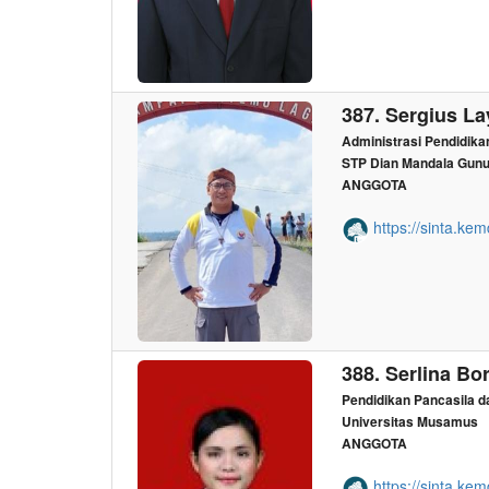
387. Sergius La
Administrasi Pendidika
STP Dian Mandala Gunun
ANGGOTA
https://sinta.kem
388. Serlina Bo
Pendidikan Pancasila 
Universitas Musamus
ANGGOTA
https://sinta.kem