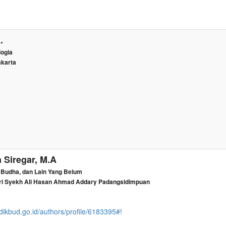
.
logia
akarta
 Siregar, M.A
, Budha, dan Lain Yang Belum
eri Syekh Ali Hasan Ahmad Addary Padangsidimpuan
dikbud.go.id/authors/profile/6183395#!