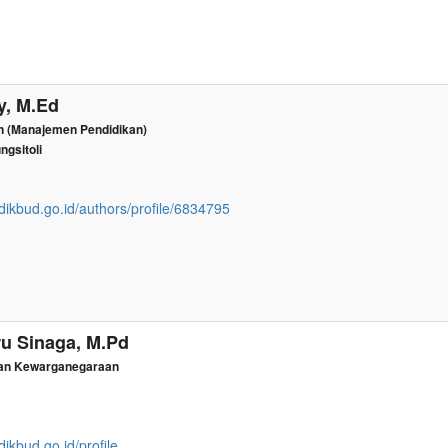
y, M.Ed
n (Manajemen Pendidikan)
gsitoli
dikbud.go.id/authors/profile/6834795
ru Sinaga, M.Pd
dan Kewarganegaraan
dikbud.go.id/profile