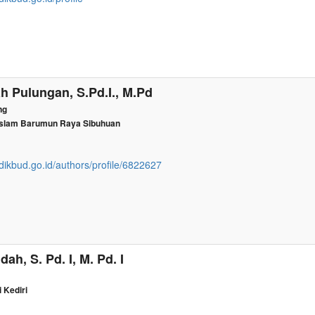
ah Pulungan, S.Pd.I., M.Pd
ng
Islam Barumun Raya Sibuhuan
dikbud.go.id/authors/profile/6822627
ah, S. Pd. I, M. Pd. I
 Kediri