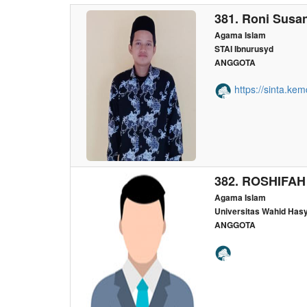
381. Roni Susa
Agama Islam
STAI Ibnurusyd
ANGGOTA
https://sinta.kem
382. ROSHIFAH
Agama Islam
Universitas Wahid Has
ANGGOTA